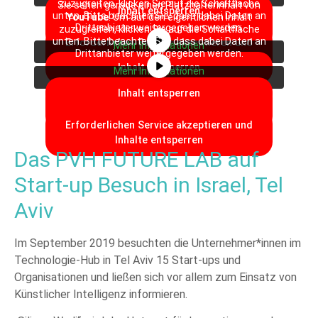
zuzugreifen, klicken Sie auf die Schaltfläche
Sie sehen gerade einen Platzhalterinhalt von
Inhalt entsperren
unten. Bitte beachten Sie, dass dabei Daten an
Erforderlichen Service akzeptieren und
YouTube
. Um auf den eigentlichen Inhalt
Drittanbieter weitergegeben werden.
zuzugreifen, klicken Sie auf die Schaltfläche
Inhalte entsperren
unten. Bitte beachten Sie, dass dabei Daten an
Erforderlichen Service akzeptieren und
Mehr Informationen
Drittanbieter weitergegeben werden.
Inhalte entsperren
Inhalt entsperren
Mehr Informationen
Inhalt entsperren
Erforderlichen Service akzeptieren und
Inhalte entsperren
Erforderlichen Service akzeptieren und
Inhalte entsperren
Das PVH FUTURE LAB auf
Start-up Besuch in Israel, Tel
Aviv
Im September 2019 besuchten die Unternehmer*innen im
Technologie-Hub in Tel Aviv 15 Start-ups und
Organisationen und ließen sich vor allem zum Einsatz von
Künstlicher Intelligenz informieren.