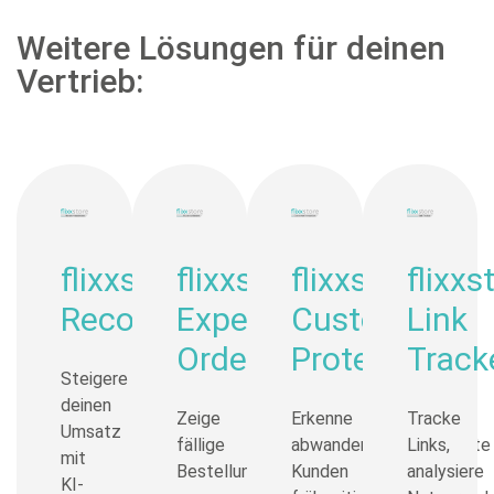
Weitere Lösungen für deinen
Vertrieb:
flixxstore
flixxstore
flixxstore
flixxs
Recommendations
Expected
Customer
Link
Orders
Protection
Track
Steigere
deinen
Zeige
Erkenne
Tracke
Umsatz
fällige
abwanderungsgefährdete
Links,
mit
Bestellungen
Kunden
analysiere
KI-