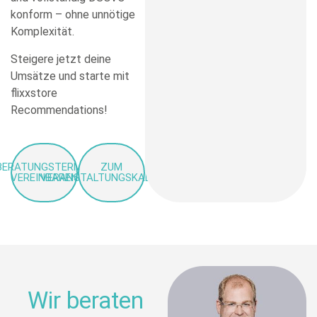
konform – ohne unnötige
Komplexität.
Steigere jetzt deine
Umsätze und starte mit
flixxstore
Recommendations!
BERATUNGSTERMIN
ZUM
VEREINBAREN
VERANSTALTUNGSKALENDER
Wir beraten