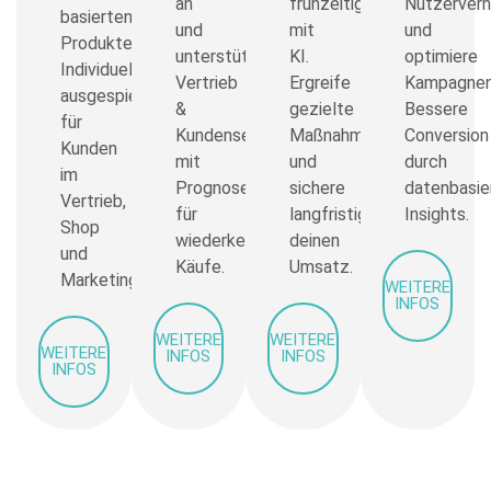
an
frühzeitig
Nutzerverh
basierten
und
mit
und
Produktempfehlungen.
unterstütze
KI.
optimiere
Individuell
Vertrieb
Ergreife
Kampagnen
ausgespielt
&
gezielte
Bessere
für
Kundenservice
Maßnahmen
Conversion
Kunden
mit
und
durch
im
Prognosen
sichere
datenbasie
Vertrieb,
für
langfristig
Insights.
Shop
wiederkehrende
deinen
und
Käufe.
Umsatz.
Marketing.
WEITERE
INFOS
WEITERE
WEITERE
WEITERE
INFOS
INFOS
INFOS