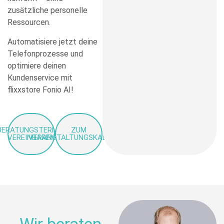
zusätzliche personelle
Ressourcen.
Automatisiere jetzt deine
Telefonprozesse und
optimiere deinen
Kundenservice mit
flixxstore Fonio AI!
BERATUNGSTERMIN
ZUM
VEREINBAREN
VERANSTALTUNGSKALENDER