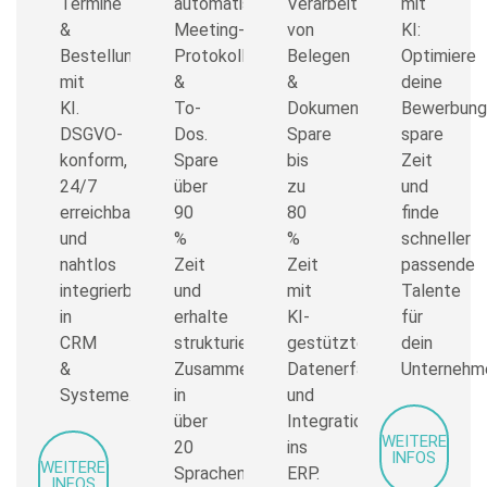
Termine
automatisch
Verarbeitung
mit
&
Meeting-
von
KI:
Bestellungen
Protokolle
Belegen
Optimiere
mit
&
&
deine
KI.
To-
Dokumenten.
Bewerbung
DSGVO-
Dos.
Spare
spare
konform,
Spare
bis
Zeit
24/7
über
zu
und
erreichbar
90
80
finde
und
%
%
schneller
nahtlos
Zeit
Zeit
passende
integrierbar
und
mit
Talente
in
erhalte
KI-
für
CRM
strukturierte
gestützter
dein
&
Zusammenfassungen
Datenerfassung
Unternehm
Systeme.
in
und
über
Integration
WEITERE
20
ins
INFOS
WEITERE
Sprachen.
ERP.
INFOS