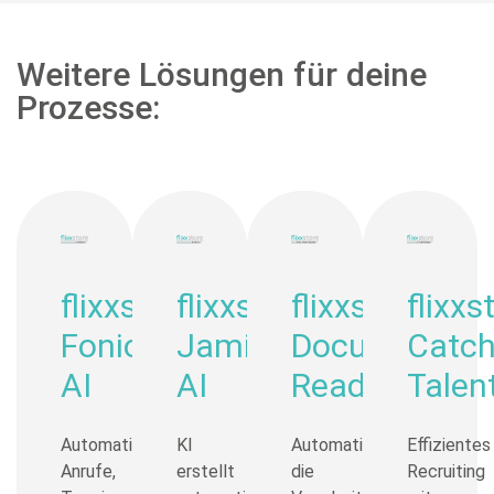
Weitere Lösungen für deine
Prozesse:
flixxstore
flixxstore
flixxstore
flixxs
Fonio
Jamie
Document
Catc
AI
AI
Reader
Talen
Automatisiere
KI
Automatisiere
Effizientes
Anrufe,
erstellt
die
Recruiting