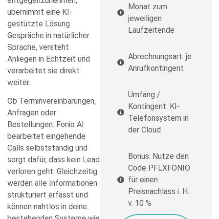
entgegenzunehmen,
Monat zum
übernimmt eine KI-
jeweiligen
gestützte Lösung
Laufzeitende
Gespräche in natürlicher
Sprache, versteht
Abrechnungsart: je
Anliegen in Echtzeit und
Anrufkontingent
verarbeitet sie direkt
weiter.
Umfang /
Ob Terminvereinbarungen,
Kontingent: KI-
Anfragen oder
Telefonsystem in
Bestellungen: Fonio AI
der Cloud
bearbeitet eingehende
Calls selbstständig und
Bonus: Nutze den
sorgt dafür, dass kein Lead
Code PFLXFONIO
verloren geht. Gleichzeitig
für einen
werden alle Informationen
Preisnachlass i. H.
strukturiert erfasst und
v. 10 %
können nahtlos in deine
bestehenden Systeme wie